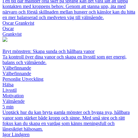
I en tid där måltider ofta sker på språng kan det vara lätt att tappa
kontakten med kroppens behov. Genom att stanna upp, äta med
närvaro och förstå skillnaden mellan hunger och känslor kan du hitta
en mer balanserad och medveten väg till välmående.
Oscar Grankvist
Oscar
Grankvist
Bryt mönstren: Skapa sunda och hållbara vanor
Ta kontroll över dina vanor och skapa en livsstil som ger energi,
balans och välmående.
Välbefinnande
Välbefinnande
Personlig Utveckling
Hälsa
Livsstil
Motivation
Välmående
5 min
Upptäck hur du kan bryta gamla mönster och bygga nya, hållbara
vanor som stärker både kropp och sinne. Med små steg och rätt
fokus kan du skapa en vardag som känns meningsfull och
långsiktigt hälsosam.
Igor Lindgren