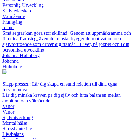
Personlig Utveckling
Självledarskap
Välmående
Framgång
5 min
Små segrar kan göra stor skillnad. Genom att uppmärksamma och
fira dina framsteg, även de minsta, bygger du motivation och
självförtroende som driver dig framåt – i livet, på jobbet och i din
personliga utveckling.
Johanna Holmberg
Johanna
Holmberg
Släpp pressen: Lär dig skapa en sund relation till dina egna
förväntningar
Lär dig minska kraven på dig själv och hitta balansen mellan
ambition och välmående
Vanor
Vanor
Självutveckling
Mental hälsa
Stresshantering
Livsbalans