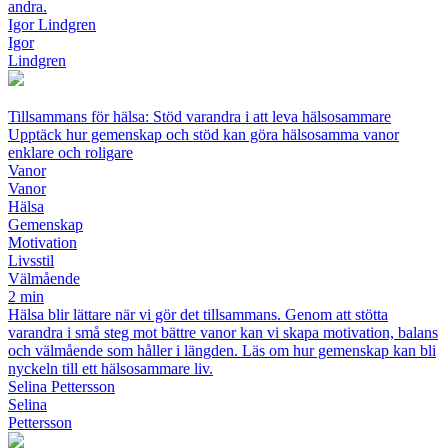
andra.
Igor Lindgren
Igor
Lindgren
Tillsammans för hälsa: Stöd varandra i att leva hälsosammare
Upptäck hur gemenskap och stöd kan göra hälsosamma vanor
enklare och roligare
Vanor
Vanor
Hälsa
Gemenskap
Motivation
Livsstil
Välmående
2 min
Hälsa blir lättare när vi gör det tillsammans. Genom att stötta
varandra i små steg mot bättre vanor kan vi skapa motivation, balans
och välmående som håller i längden. Läs om hur gemenskap kan bli
nyckeln till ett hälsosammare liv.
Selina Pettersson
Selina
Pettersson