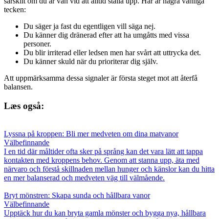
särskilt om du är van vid att alltid ställa upp. Här är några vanliga
tecken:
Du säger ja fast du egentligen vill säga nej.
Du känner dig dränerad efter att ha umgåtts med vissa
personer.
Du blir irriterad eller ledsen men har svårt att uttrycka det.
Du känner skuld när du prioriterar dig själv.
Att uppmärksamma dessa signaler är första steget mot att återfå
balansen.
Læs også:
Lyssna på kroppen: Bli mer medveten om dina matvanor
Välbefinnande
I en tid där måltider ofta sker på språng kan det vara lätt att tappa
kontakten med kroppens behov. Genom att stanna upp, äta med
närvaro och förstå skillnaden mellan hunger och känslor kan du hitta
en mer balanserad och medveten väg till välmående.
Bryt mönstren: Skapa sunda och hållbara vanor
Välbefinnande
Upptäck hur du kan bryta gamla mönster och bygga nya, hållbara