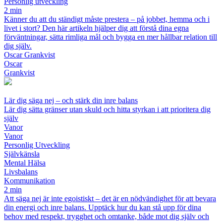
Personlig utveckling
2 min
Känner du att du ständigt måste prestera – på jobbet, hemma och i
livet i stort? Den här artikeln hjälper dig att förstå dina egna
förväntningar, sätta rimliga mål och bygga en mer hållbar relation till
dig själv.
Oscar Grankvist
Oscar
Grankvist
Lär dig säga nej – och stärk din inre balans
Lär dig sätta gränser utan skuld och hitta styrkan i att prioritera dig
själv
Vanor
Vanor
Personlig Utveckling
Självkänsla
Mental Hälsa
Livsbalans
Kommunikation
2 min
Att säga nej är inte egoistiskt – det är en nödvändighet för att bevara
din energi och inre balans. Upptäck hur du kan stå upp för dina
behov med respekt, trygghet och omtanke, både mot dig själv och