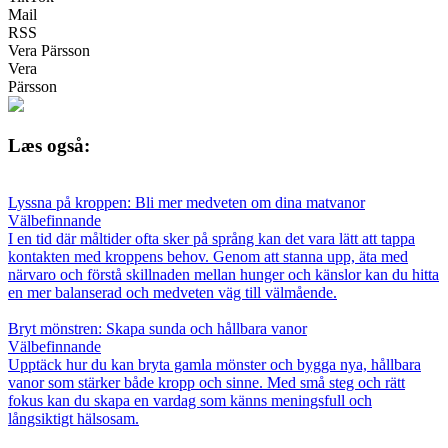
Mail
RSS
Vera Pärsson
Vera
Pärsson
Læs også:
Lyssna på kroppen: Bli mer medveten om dina matvanor
Välbefinnande
I en tid där måltider ofta sker på språng kan det vara lätt att tappa
kontakten med kroppens behov. Genom att stanna upp, äta med
närvaro och förstå skillnaden mellan hunger och känslor kan du hitta
en mer balanserad och medveten väg till välmående.
Bryt mönstren: Skapa sunda och hållbara vanor
Välbefinnande
Upptäck hur du kan bryta gamla mönster och bygga nya, hållbara
vanor som stärker både kropp och sinne. Med små steg och rätt
fokus kan du skapa en vardag som känns meningsfull och
långsiktigt hälsosam.