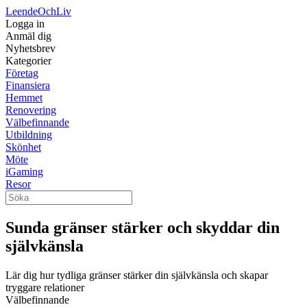
LeendeOch
Liv
Logga in
Anmäl dig
Nyhetsbrev
Kategorier
Företag
Finansiera
Hemmet
Renovering
Välbefinnande
Utbildning
Skönhet
Möte
iGaming
Resor
Sunda gränser stärker och skyddar din
självkänsla
Lär dig hur tydliga gränser stärker din självkänsla och skapar
tryggare relationer
Välbefinnande