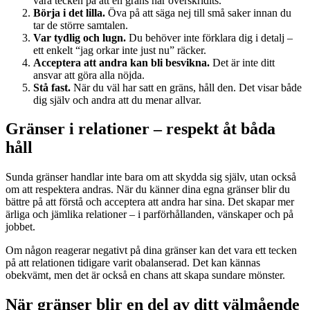
vara tecken på att en gräns har överskridits.
Börja i det lilla.
Öva på att säga nej till små saker innan du
tar de större samtalen.
Var tydlig och lugn.
Du behöver inte förklara dig i detalj –
ett enkelt “jag orkar inte just nu” räcker.
Acceptera att andra kan bli besvikna.
Det är inte ditt
ansvar att göra alla nöjda.
Stå fast.
När du väl har satt en gräns, håll den. Det visar både
dig själv och andra att du menar allvar.
Gränser i relationer – respekt åt båda
håll
Sunda gränser handlar inte bara om att skydda sig själv, utan också
om att respektera andras. När du känner dina egna gränser blir du
bättre på att förstå och acceptera att andra har sina. Det skapar mer
ärliga och jämlika relationer – i parförhållanden, vänskaper och på
jobbet.
Om någon reagerar negativt på dina gränser kan det vara ett tecken
på att relationen tidigare varit obalanserad. Det kan kännas
obekvämt, men det är också en chans att skapa sundare mönster.
När gränser blir en del av ditt välmående