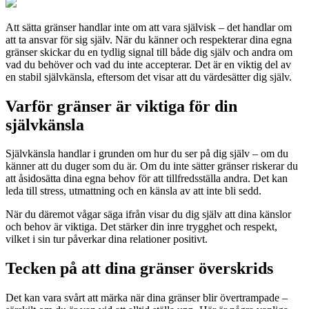
Att sätta gränser handlar inte om att vara självisk – det handlar om
att ta ansvar för sig själv. När du känner och respekterar dina egna
gränser skickar du en tydlig signal till både dig själv och andra om
vad du behöver och vad du inte accepterar. Det är en viktig del av
en stabil självkänsla, eftersom det visar att du värdesätter dig själv.
Varför gränser är viktiga för din
självkänsla
Självkänsla handlar i grunden om hur du ser på dig själv – om du
känner att du duger som du är. Om du inte sätter gränser riskerar du
att åsidosätta dina egna behov för att tillfredsställa andra. Det kan
leda till stress, utmattning och en känsla av att inte bli sedd.
När du däremot vågar säga ifrån visar du dig själv att dina känslor
och behov är viktiga. Det stärker din inre trygghet och respekt,
vilket i sin tur påverkar dina relationer positivt.
Tecken på att dina gränser överskrids
Det kan vara svårt att märka när dina gränser blir övertrampade –