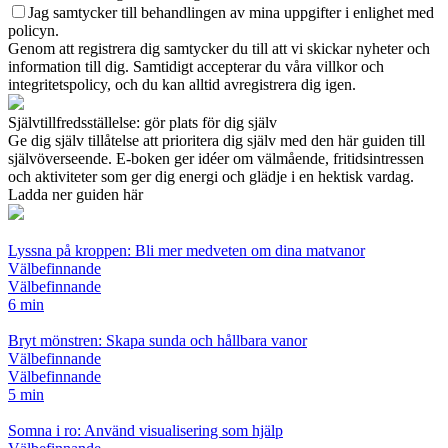
Jag samtycker till behandlingen av mina uppgifter i enlighet med
policyn.
Genom att registrera dig samtycker du till att vi skickar nyheter och
information till dig. Samtidigt accepterar du våra villkor och
integritetspolicy, och du kan alltid avregistrera dig igen.
Självtillfredsställelse: gör plats för dig själv
Ge dig själv tillåtelse att prioritera dig själv med den här guiden till
självöverseende. E-boken ger idéer om välmående, fritidsintressen
och aktiviteter som ger dig energi och glädje i en hektisk vardag.
Ladda ner guiden här
Lyssna på kroppen: Bli mer medveten om dina matvanor
Välbefinnande
Välbefinnande
6 min
Bryt mönstren: Skapa sunda och hållbara vanor
Välbefinnande
Välbefinnande
5 min
Somna i ro: Använd visualisering som hjälp