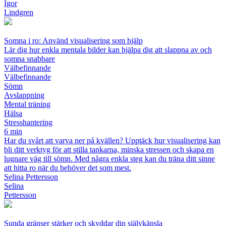
Igor
Lindgren
Somna i ro: Använd visualisering som hjälp
Lär dig hur enkla mentala bilder kan hjälpa dig att slappna av och
somna snabbare
Välbefinnande
Välbefinnande
Sömn
Avslappning
Mental träning
Hälsa
Stresshantering
6 min
Har du svårt att varva ner på kvällen? Upptäck hur visualisering kan
bli ditt verktyg för att stilla tankarna, minska stressen och skapa en
lugnare väg till sömn. Med några enkla steg kan du träna ditt sinne
att hitta ro när du behöver det som mest.
Selina Pettersson
Selina
Pettersson
Sunda gränser stärker och skyddar din självkänsla