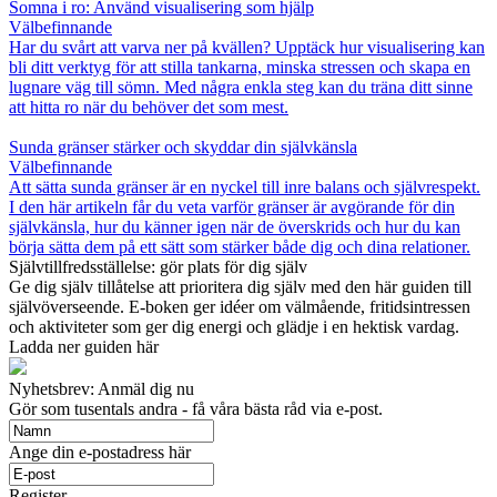
Somna i ro: Använd visualisering som hjälp
Välbefinnande
Har du svårt att varva ner på kvällen? Upptäck hur visualisering kan
bli ditt verktyg för att stilla tankarna, minska stressen och skapa en
lugnare väg till sömn. Med några enkla steg kan du träna ditt sinne
att hitta ro när du behöver det som mest.
Sunda gränser stärker och skyddar din självkänsla
Välbefinnande
Att sätta sunda gränser är en nyckel till inre balans och självrespekt.
I den här artikeln får du veta varför gränser är avgörande för din
självkänsla, hur du känner igen när de överskrids och hur du kan
börja sätta dem på ett sätt som stärker både dig och dina relationer.
Självtillfredsställelse: gör plats för dig själv
Ge dig själv tillåtelse att prioritera dig själv med den här guiden till
självöverseende. E-boken ger idéer om välmående, fritidsintressen
och aktiviteter som ger dig energi och glädje i en hektisk vardag.
Ladda ner guiden här
Nyhetsbrev: Anmäl dig nu
Gör som tusentals andra - få våra bästa råd via e-post.
Ange din e-postadress här
Register