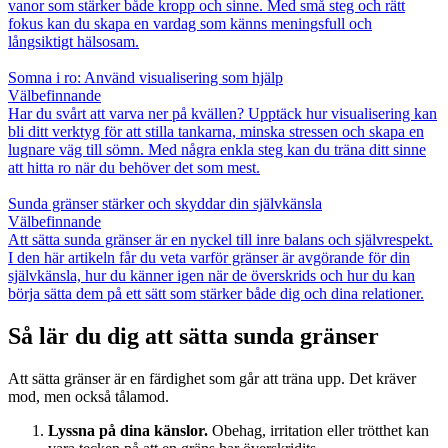
vanor som stärker både kropp och sinne. Med små steg och rätt
fokus kan du skapa en vardag som känns meningsfull och
långsiktigt hälsosam.
Somna i ro: Använd visualisering som hjälp
Välbefinnande
Har du svårt att varva ner på kvällen? Upptäck hur visualisering kan
bli ditt verktyg för att stilla tankarna, minska stressen och skapa en
lugnare väg till sömn. Med några enkla steg kan du träna ditt sinne
att hitta ro när du behöver det som mest.
Sunda gränser stärker och skyddar din självkänsla
Välbefinnande
Att sätta sunda gränser är en nyckel till inre balans och självrespekt.
I den här artikeln får du veta varför gränser är avgörande för din
självkänsla, hur du känner igen när de överskrids och hur du kan
börja sätta dem på ett sätt som stärker både dig och dina relationer.
Så lär du dig att sätta sunda gränser
Att sätta gränser är en färdighet som går att träna upp. Det kräver
mod, men också tålamod.
Lyssna på dina känslor.
Obehag, irritation eller trötthet kan