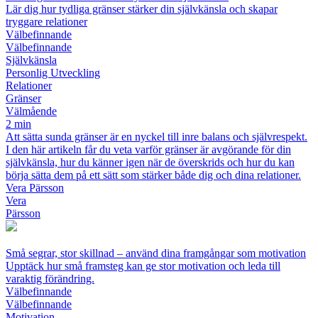
Lär dig hur tydliga gränser stärker din självkänsla och skapar
tryggare relationer
Välbefinnande
Välbefinnande
Självkänsla
Personlig Utveckling
Relationer
Gränser
Välmående
2 min
Att sätta sunda gränser är en nyckel till inre balans och självrespekt.
I den här artikeln får du veta varför gränser är avgörande för din
självkänsla, hur du känner igen när de överskrids och hur du kan
börja sätta dem på ett sätt som stärker både dig och dina relationer.
Vera Pärsson
Vera
Pärsson
Små segrar, stor skillnad – använd dina framgångar som motivation
Upptäck hur små framsteg kan ge stor motivation och leda till
varaktig förändring.
Välbefinnande
Välbefinnande
Motivation