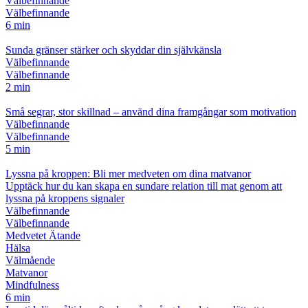
Välbefinnande
Välbefinnande
6 min
Sunda gränser stärker och skyddar din självkänsla
Välbefinnande
Välbefinnande
2 min
Små segrar, stor skillnad – använd dina framgångar som motivation
Välbefinnande
Välbefinnande
5 min
Lyssna på kroppen: Bli mer medveten om dina matvanor
Upptäck hur du kan skapa en sundare relation till mat genom att
lyssna på kroppens signaler
Välbefinnande
Välbefinnande
Medvetet Ätande
Hälsa
Välmående
Matvanor
Mindfulness
6 min