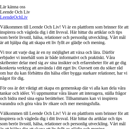
Lär känna oss
Leende Och Liv
LeendeOch
Liv
Välkommen till Leende Och Liv! Vi är en plattform som brinner för att
inspirera och vägleda dig i ditt livs­val. Här hittar du artiklar och tips
som berör livsstil, hälsa, relationer och personlig utveckling. Vårt mål
är att hjälpa dig att skapa ett liv fyllt av glädje och mening.
Vi tror att varje dag är en ny möjlighet att växa och lära. Därför
erbjuder vi innehåll som är både informativt och praktiskt. Våra
skribenter delar med sig av sina insikter och erfarenheter för att ge dig
konkreta verktyg att använda i ditt eget liv. Oavsett om du söker råd
om hur du kan förbättra din hälsa eller bygga starkare relationer, har vi
något för dig.
För oss är det viktigt att skapa en gemenskap där vi alla kan dela våra
tankar och idéer. Vi uppmuntrar våra läsare att interagera, ställa frågor
och bidra med sina egna berättelser. Tillsammans kan vi inspirera
varandra och göra våra liv rikare och mer meningsfulla.
Välkommen till Leende Och Liv! Vi är en plattform som brinner för att
inspirera och vägleda dig i ditt livs­val. Här hittar du artiklar och tips
som berör livsstil, hälsa, relationer och personlig utveckling. Vårt mål
är att hjälpa dig att skapa ett liv fyllt av glädje och mening.