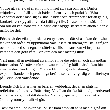
Vi tror att varje dag är en ny möjlighet att växa och lära. Därför
erbjuder vi innehåll som är både informativt och praktiskt. Våra
skribenter delar med sig av sina insikter och erfarenheter för att ge dig
konkreta verktyg att använda i ditt eget liv. Oavsett om du söker råd
om hur du kan förbättra din hälsa eller bygga starkare relationer, har vi
något för dig.
För oss är det viktigt att skapa en gemenskap där vi alla kan dela våra
tankar och idéer. Vi uppmuntrar våra läsare att interagera, ställa frågor
och bidra med sina egna berättelser. Tillsammans kan vi inspirera
varandra och göra våra liv rikare och mer meningsfulla.
Vårt innehåll är noggrant utvalt för att ge dig relevant och användbar
information. Vi strävar efter att vara en pålitlig källa där du kan hitta
svar på dina funderingar. Med en blandning av forskning,
expertutlåtanden och personliga berättelser, vill vi ge dig en helhetssyn
på livsstil och välmående.
Leende Och Liv är mer än bara en webbplats; det är en plats för
reflektion och positiv förändring. Vi vill att du ska känna dig motiverad
att ta nästa steg mot ditt drömliv. Vårt engagemang för kvalitet och
äkthet genomsyrar allt vi gör.
Tack för att du besöker oss! Vi ser fram emot att följa med dig på din