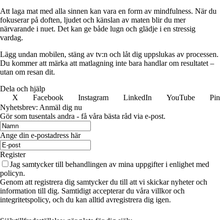
Att laga mat med alla sinnen kan vara en form av mindfulness. När du
fokuserar på doften, ljudet och känslan av maten blir du mer
närvarande i nuet. Det kan ge både lugn och glädje i en stressig
vardag.
Lägg undan mobilen, stäng av tv:n och låt dig uppslukas av processen.
Du kommer att märka att matlagning inte bara handlar om resultatet –
utan om resan dit.
Dela och hjälp
X
Facebook
Instagram
LinkedIn
YouTube
Pin
Nyhetsbrev: Anmäl dig nu
Gör som tusentals andra - få våra bästa råd via e-post.
Ange din e-postadress här
Register
Jag samtycker till behandlingen av mina uppgifter i enlighet med
policyn.
Genom att registrera dig samtycker du till att vi skickar nyheter och
information till dig. Samtidigt accepterar du våra villkor och
integritetspolicy, och du kan alltid avregistrera dig igen.