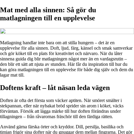
Mat med alla sinnen: Så gör du
matlagningen till en upplevelse
Matlagning handlar inte bara om att stilla hungern – det är en
upplevelse för alla sinnen. Doft, ljud, färg, känsel och smak samverkar
och gör köket till en plats för kreativitet och närvaro. När du låter
sinnena guida dig blir matlagningen något mer än en vardagsrutin –
den blir ett sätt att njuta av stunden. Här får du inspiration till hur du
kan göra matlagningen till en upplevelse för både dig själv och dem du
lagar mat till.
Doftens kraft – låt näsan leda vägen
Doften är ofta det första som väcker aptiten. När smöret smälter i
stekpannan, eller när nybakat bröd sprider sin arom i köket, väcks
förväntan. Försök att lägga märke till hur doften förändras under
tillagningen – från råvarornas fräschör till den färdiga rätten.
Använd gärna färska örter och kryddor. Dill, persilja, basilika och
timjan frigör sina dofter när du gnuggar dem mellan fingrarna. Det gör