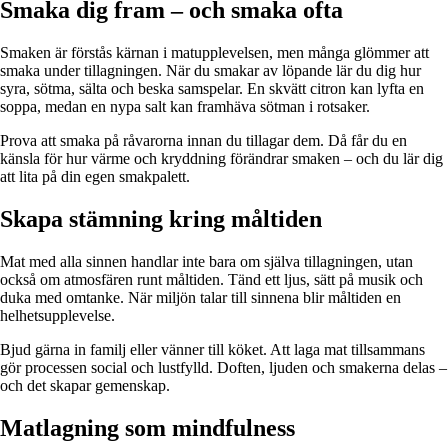
Smaka dig fram – och smaka ofta
Smaken är förstås kärnan i matupplevelsen, men många glömmer att
smaka under tillagningen. När du smakar av löpande lär du dig hur
syra, sötma, sälta och beska samspelar. En skvätt citron kan lyfta en
soppa, medan en nypa salt kan framhäva sötman i rotsaker.
Prova att smaka på råvarorna innan du tillagar dem. Då får du en
känsla för hur värme och kryddning förändrar smaken – och du lär dig
att lita på din egen smakpalett.
Skapa stämning kring måltiden
Mat med alla sinnen handlar inte bara om själva tillagningen, utan
också om atmosfären runt måltiden. Tänd ett ljus, sätt på musik och
duka med omtanke. När miljön talar till sinnena blir måltiden en
helhetsupplevelse.
Bjud gärna in familj eller vänner till köket. Att laga mat tillsammans
gör processen social och lustfylld. Doften, ljuden och smakerna delas –
och det skapar gemenskap.
Matlagning som mindfulness