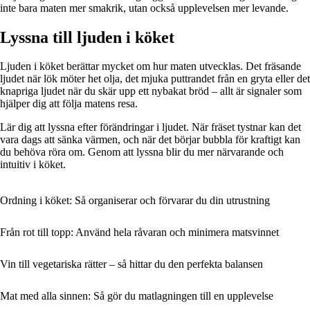
inte bara maten mer smakrik, utan också upplevelsen mer levande.
Lyssna till ljuden i köket
Ljuden i köket berättar mycket om hur maten utvecklas. Det fräsande
ljudet när lök möter het olja, det mjuka puttrandet från en gryta eller det
knapriga ljudet när du skär upp ett nybakat bröd – allt är signaler som
hjälper dig att följa matens resa.
Lär dig att lyssna efter förändringar i ljudet. När fräset tystnar kan det
vara dags att sänka värmen, och när det börjar bubbla för kraftigt kan
du behöva röra om. Genom att lyssna blir du mer närvarande och
intuitiv i köket.
Ordning i köket: Så organiserar och förvarar du din utrustning
Från rot till topp: Använd hela råvaran och minimera matsvinnet
Vin till vegetariska rätter – så hittar du den perfekta balansen
Mat med alla sinnen: Så gör du matlagningen till en upplevelse