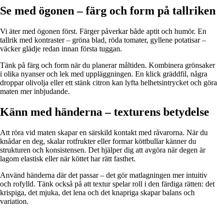
Se med ögonen – färg och form på tallriken
Vi äter med ögonen först. Färger påverkar både aptit och humör. En
tallrik med kontraster – gröna blad, röda tomater, gyllene potatisar –
väcker glädje redan innan första tuggan.
Tänk på färg och form när du planerar måltiden. Kombinera grönsaker
i olika nyanser och lek med uppläggningen. En klick gräddfil, några
droppar olivolja eller ett stänk citron kan lyfta helhetsintrycket och göra
maten mer inbjudande.
Känn med händerna – texturens betydelse
Att röra vid maten skapar en särskild kontakt med råvarorna. När du
knådar en deg, skalar rotfrukter eller formar köttbullar känner du
strukturen och konsistensen. Det hjälper dig att avgöra när degen är
lagom elastisk eller när köttet har rätt fasthet.
Använd händerna där det passar – det gör matlagningen mer intuitiv
och rofylld. Tänk också på att textur spelar roll i den färdiga rätten: det
krispiga, det mjuka, det lena och det knapriga skapar balans och
variation.