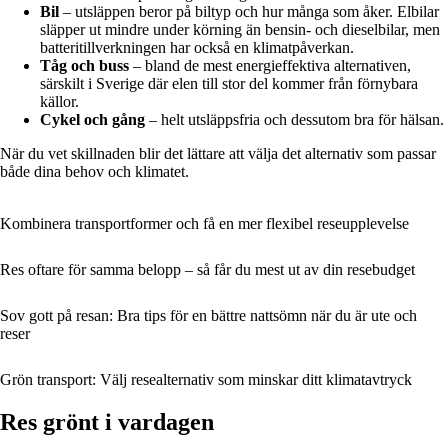
Bil
– utsläppen beror på biltyp och hur många som åker. Elbilar
släpper ut mindre under körning än bensin- och dieselbilar, men
batteritillverkningen har också en klimatpåverkan.
Tåg och buss
– bland de mest energieffektiva alternativen,
särskilt i Sverige där elen till stor del kommer från förnybara
källor.
Cykel och gång
– helt utsläppsfria och dessutom bra för hälsan.
När du vet skillnaden blir det lättare att välja det alternativ som passar
både dina behov och klimatet.
Kombinera transportformer och få en mer flexibel reseupplevelse
Res oftare för samma belopp – så får du mest ut av din resebudget
Sov gott på resan: Bra tips för en bättre nattsömn när du är ute och
reser
Grön transport: Välj resealternativ som minskar ditt klimatavtryck
Res grönt i vardagen