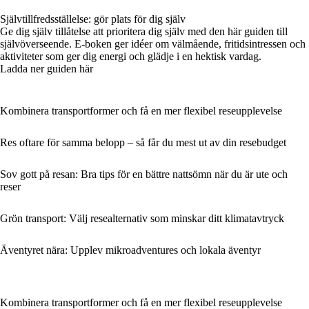
Självtillfredsställelse: gör plats för dig själv
Ge dig själv tillåtelse att prioritera dig själv med den här guiden till
självöverseende. E-boken ger idéer om välmående, fritidsintressen och
aktiviteter som ger dig energi och glädje i en hektisk vardag.
Ladda ner guiden här
Kombinera transportformer och få en mer flexibel reseupplevelse
Res oftare för samma belopp – så får du mest ut av din resebudget
Sov gott på resan: Bra tips för en bättre nattsömn när du är ute och
reser
Grön transport: Välj resealternativ som minskar ditt klimatavtryck
Äventyret nära: Upplev mikroadventures och lokala äventyr
Kombinera transportformer och få en mer flexibel reseupplevelse