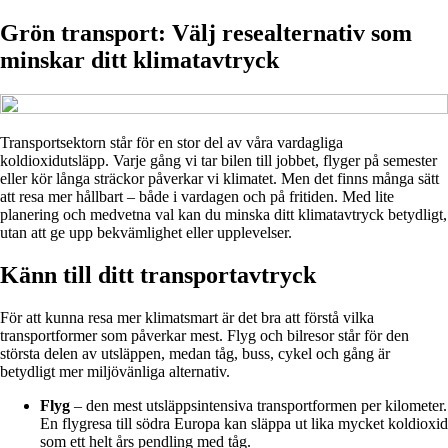
Grön transport: Välj resealternativ som
minskar ditt klimatavtryck
Transportsektorn står för en stor del av våra vardagliga
koldioxidutsläpp. Varje gång vi tar bilen till jobbet, flyger på semester
eller kör långa sträckor påverkar vi klimatet. Men det finns många sätt
att resa mer hållbart – både i vardagen och på fritiden. Med lite
planering och medvetna val kan du minska ditt klimatavtryck betydligt,
utan att ge upp bekvämlighet eller upplevelser.
Känn till ditt transportavtryck
För att kunna resa mer klimatsmart är det bra att förstå vilka
transportformer som påverkar mest. Flyg och bilresor står för den
största delen av utsläppen, medan tåg, buss, cykel och gång är
betydligt mer miljövänliga alternativ.
Flyg
– den mest utsläppsintensiva transportformen per kilometer.
En flygresa till södra Europa kan släppa ut lika mycket koldioxid
som ett helt års pendling med tåg.