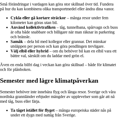
Små förändringar i vardagen kan göra stor skillnad över tid. Fundera
på hur du kan kombinera olika transportmedel eller ändra dina vanor.
Cykla eller gå kortare sträckor
– många resor under fem
kilometer kan göras utan bil.
Använd kollektivtrafiken
– tåg, tunnelbana, spårvagn och buss
är ofta både snabbare och billigare när man räknar in parkering
och bränsle.
Samåk
– dela bil med kollegor eller grannar. Det minskar
utsläppen per person och kan göra pendlingen trevligare.
Välj elbil eller hybrid
– om du behöver bil kan en elbil vara ett
bättre val, särskilt om du laddar med grön el.
Även en enda bilfri dag i veckan kan göra skillnad – både för klimatet
och för plånboken.
Semester med lägre klimatpåverkan
Semester behöver inte innebära flyg och långa resor. Sverige och våra
nordiska grannländer erbjuder mängder av upplevelser som går att nå
med tåg, buss eller färja.
Ta tåget istället för flyget
– många europeiska städer nås på
under ett dygn med nattåg från Sverige.