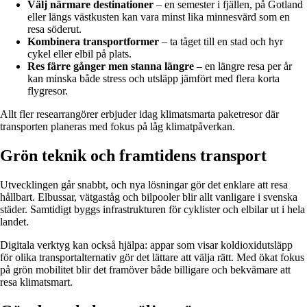
Välj närmare destinationer
– en semester i fjällen, på Gotland
eller längs västkusten kan vara minst lika minnesvärd som en
resa söderut.
Kombinera transportformer
– ta tåget till en stad och hyr
cykel eller elbil på plats.
Res färre gånger men stanna längre
– en längre resa per år
kan minska både stress och utsläpp jämfört med flera korta
flygresor.
Allt fler researrangörer erbjuder idag klimatsmarta paketresor där
transporten planeras med fokus på låg klimatpåverkan.
Grön teknik och framtidens transport
Utvecklingen går snabbt, och nya lösningar gör det enklare att resa
hållbart. Elbussar, vätgaståg och bilpooler blir allt vanligare i svenska
städer. Samtidigt byggs infrastrukturen för cyklister och elbilar ut i hela
landet.
Digitala verktyg kan också hjälpa: appar som visar koldioxidutsläpp
för olika transportalternativ gör det lättare att välja rätt. Med ökat fokus
på grön mobilitet blir det framöver både billigare och bekvämare att
resa klimatsmart.