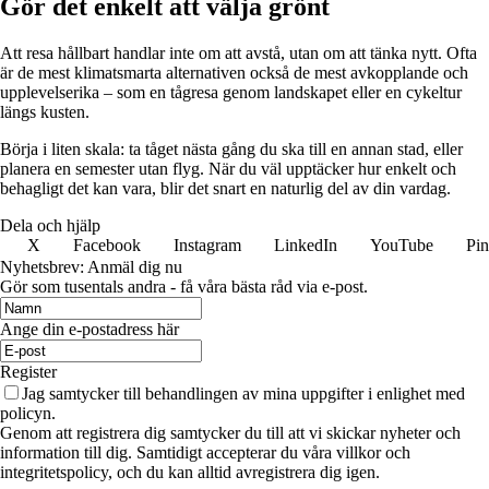
Gör det enkelt att välja grönt
Att resa hållbart handlar inte om att avstå, utan om att tänka nytt. Ofta
är de mest klimatsmarta alternativen också de mest avkopplande och
upplevelserika – som en tågresa genom landskapet eller en cykeltur
längs kusten.
Börja i liten skala: ta tåget nästa gång du ska till en annan stad, eller
planera en semester utan flyg. När du väl upptäcker hur enkelt och
behagligt det kan vara, blir det snart en naturlig del av din vardag.
Dela och hjälp
X
Facebook
Instagram
LinkedIn
YouTube
Pin
Nyhetsbrev: Anmäl dig nu
Gör som tusentals andra - få våra bästa råd via e-post.
Ange din e-postadress här
Register
Jag samtycker till behandlingen av mina uppgifter i enlighet med
policyn.
Genom att registrera dig samtycker du till att vi skickar nyheter och
information till dig. Samtidigt accepterar du våra villkor och
integritetspolicy, och du kan alltid avregistrera dig igen.