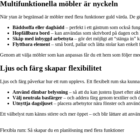
Multifunktionella möbler är nyckeln
När ytan är begränsad är möbler med flera funktioner guld värda. De gö
Bäddsoffa eller dagbädd
– perfekt i ett gästrum som också fun
Hopfällbara bord
– kan användas som skrivbord på dagen och 
Skåp med inbyggd arbetsyta
– gör det möjligt att “stänga in” k
Flyttbara element
– små bord, pallar och lätta stolar kan enkelt f
Genom att välja möbler som kan anpassas får du ett hem som följer med 
Ljus och färg skapar flexibilitet
Ljus och färg påverkar hur ett rum upplevs. Ett flexibelt rum ska kunna
Använd dimbar belysning
– så att du kan justera ljuset efter akt
Välj neutrala basfärger
– och addera färg genom textilier och d
Utnyttja dagsljuset
– placera arbetsytor nära fönster och använd 
Ett välbelyst rum känns större och mer öppet – och blir lättare att använ
Flexibla rum: Så skapar du en planlösning med flera funktioner