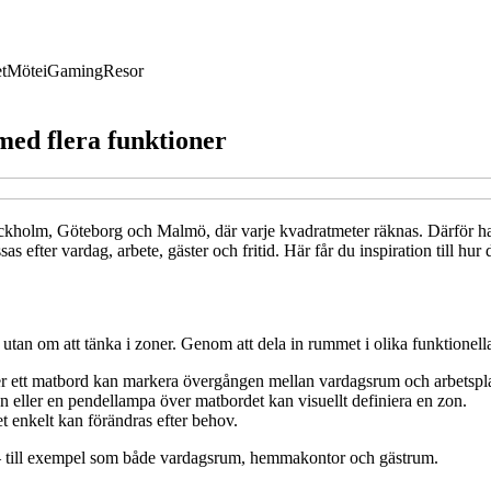
t
Möte
iGaming
Resor
med flera funktioner
ockholm, Göteborg och Malmö, där varje kvadratmeter räknas. Därför har 
as efter vardag, arbete, gäster och fritid. Här får du inspiration till hu
 utan om att tänka i zoner. Genom att dela in rummet i olika funktionel
ler ett matbord kan markera övergången mellan vardagsrum och arbetspla
 eller en pendellampa över matbordet kan visuellt definiera en zon.
t enkelt kan förändras efter behov.
l – till exempel som både vardagsrum, hemmakontor och gästrum.