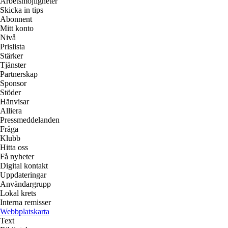
Arbetsmöjligheter
Skicka in tips
Abonnent
Mitt konto
Nivå
Prislista
Stärker
Tjänster
Partnerskap
Sponsor
Stöder
Hänvisar
Alliera
Pressmeddelanden
Fråga
Klubb
Hitta oss
Få nyheter
Digital kontakt
Uppdateringar
Användargrupp
Lokal krets
Interna remisser
Webbplatskarta
Text