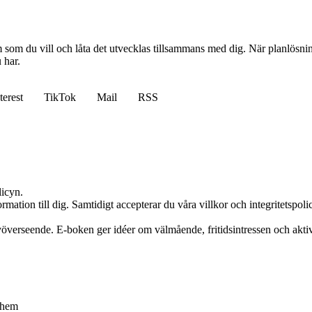
em som du vill och låta det utvecklas tillsammans med dig. När planlös
 har.
terest
TikTok
Mail
RSS
licyn.
rmation till dig. Samtidigt accepterar du våra villkor och integritetspolic
självöverseende. E-boken ger idéer om välmående, fritidsintressen och akti
t hem