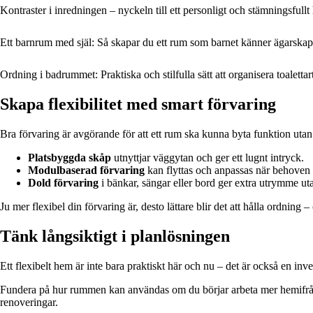
Kontraster i inredningen – nyckeln till ett personligt och stämningsfull
Ett barnrum med själ: Så skapar du ett rum som barnet känner ägarskap
Ordning i badrummet: Praktiska och stilfulla sätt att organisera toalettar
Skapa flexibilitet med smart förvaring
Bra förvaring är avgörande för att ett rum ska kunna byta funktion utan at
Platsbyggda skåp
utnyttjar väggytan och ger ett lugnt intryck.
Modulbaserad förvaring
kan flyttas och anpassas när behoven 
Dold förvaring
i bänkar, sängar eller bord ger extra utrymme utan 
Ju mer flexibel din förvaring är, desto lättare blir det att hålla ordnin
Tänk långsiktigt i planlösningen
Ett flexibelt hem är inte bara praktiskt här och nu – det är också en in
Fundera på hur rummen kan användas om du börjar arbeta mer hemifrån, 
renoveringar.