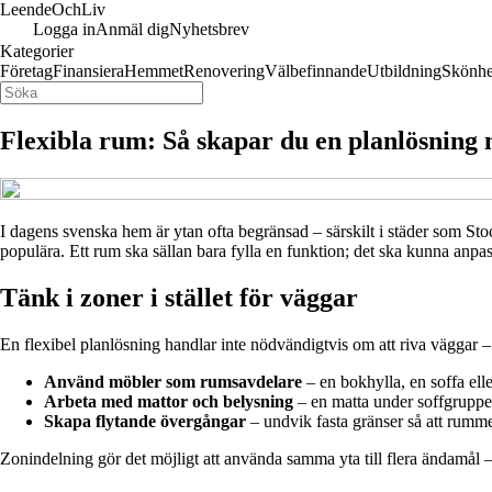
LeendeOch
Liv
Logga in
Anmäl dig
Nyhetsbrev
Kategorier
Företag
Finansiera
Hemmet
Renovering
Välbefinnande
Utbildning
Skönhe
Flexibla rum: Så skapar du en planlösning 
I dagens svenska hem är ytan ofta begränsad – särskilt i städer som St
populära. Ett rum ska sällan bara fylla en funktion; det ska kunna anpass
Tänk i zoner i stället för väggar
En flexibel planlösning handlar inte nödvändigtvis om att riva väggar –
Använd möbler som rumsavdelare
– en bokhylla, en soffa el
Arbeta med mattor och belysning
– en matta under soffgruppen
Skapa flytande övergångar
– undvik fasta gränser så att rumme
Zonindelning gör det möjligt att använda samma yta till flera ändamå