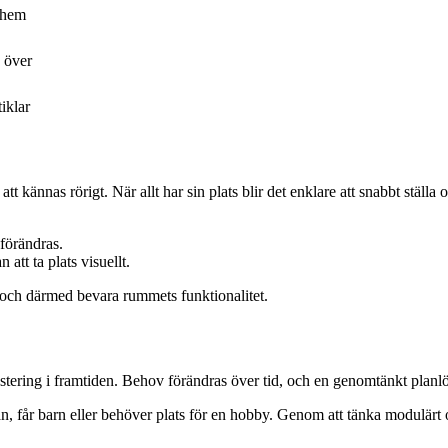
t hem
 över
tiklar
t kännas rörigt. När allt har sin plats blir det enklare att snabbt ställa 
förändras.
att ta plats visuellt.
g – och därmed bevara rummets funktionalitet.
vestering i framtiden. Behov förändras över tid, och en genomtänkt planl
får barn eller behöver plats för en hobby. Genom att tänka modulärt oc